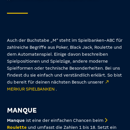
Auch der Buchstabe „M“ steht im Spielbanken-ABC für
zahlreiche Begriffe aus Poker, Black Jack, Roulette und
dem Automatenspiel. Einige davon beschreiben
Spielpositionen und Spielzüge, andere moderne
Spielformen oder technische Besonderheiten. Bei uns
findest du sie einfach und verständlich erklärt. So bist
du bereit für deinen nächsten Besuch unserer
MERKUR SPIELBANKEN
.
MANQUE
Manque
ist eine der einfachen Chancen beim
Roulette
und umfasst die Zahlen 1 bis 18. Setzt ein