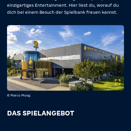
einzigartiges Entertainment. Hier liest du, worauf du
dich bei einem Besuch der Spielbank freuen kannst.
© Marco Moog
DAS SPIELANGEBOT