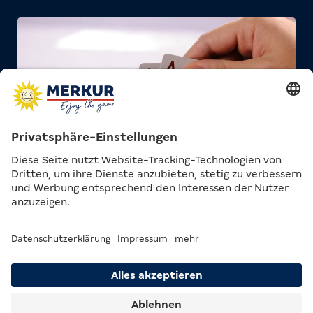
POKER
Bei Poker handelt es sich um ein Glücksspiel, bei
welchem Menschenkenntnis und Strategie über den
Erfolg mitentscheiden.
In der MERKUR SPIELBANK Monheim wird täglich das