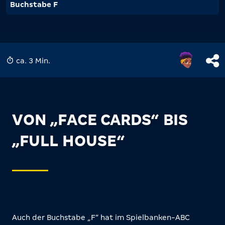
Buchstabe F
ca. 3 Min.
VON „FACE CARDS“ BIS
„FULL HOUSE“
Auch der Buchstabe „F“ hat im Spielbanken-ABC