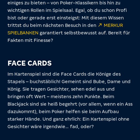
einiges zu bieten – von Poker-Klassikern bis hin zu
wichtigen Rollen im Spielsaal. Egal, ob du schon Profi
bist oder gerade erst einsteigst: Mit diesem Wissen
trittst du beim nächsten Besuch in den
MERKUR
SPIELBANKEN
garantiert selbstbewusst auf. Bereit für
Fakten mit Finesse?
FACE CARDS
Im Kartenspiel sind die Face Cards die Könige des
Stapels – buchstäblich! Gemeint sind Bube, Dame und
König. Sie tragen Gesichter, sehen edel aus und
bringen oft Wert – meistens zehn Punkte. Beim
Blackjack sind sie heiß begehrt (vor allem, wenn ein Ass
dazukommt), beim Poker helfen sie beim Aufbau
starker Hände. Und ganz ehrlich: Ein Kartenspiel ohne
Gesichter wäre irgendwie… fad, oder?