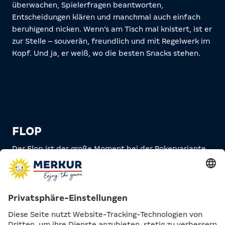
überwachen, Spielerfragen beantworten,
Entscheidungen klären und manchmal auch einfach
beruhigend nicken. Wenn’s am Tisch mal knistert, ist er
zur Stelle – souverän, freundlich und mit Regelwerk im
Kopf. Und ja, er weiß, wo die besten Snacks stehen.
FLOP
Der Flop ist der große Moment bei der Pokervariante
„Texas Hold’em“, an dem’s ernst wird. Drei Karten
kommen offen auf den Tisch – und plötzlich wird aus
Spekulation Taktik. Passt das, was du auf der Hand
hast, zum Gemeinschaftsspiel? Oder ist jetzt der
Moment für einen cleveren Bluff? Der Flop ist wie der
erste Akt eines Dramas – Spannung, Wendepunkte,