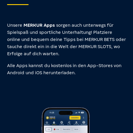
Unsere
MERKUR Apps
sorgen auch unterwegs für
Spielspaß und sportliche Unterhaltung! Platziere
online und bequem deine Tipps bei MERKUR BETS oder
tauche direkt ein in die Welt der MERKUR SLOTS, wo
Erfolge auf dich warten.
Alle Apps kannst du kostenlos in den App-Stores von
Android und iOS herunterladen.