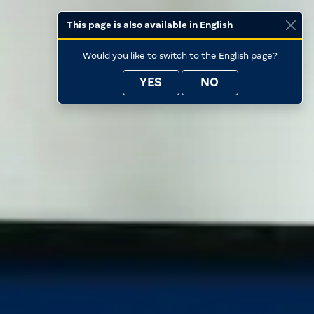
This page is also available in English
Would you like to switch to the English page?
YES
NO