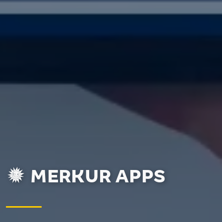
MERKUR APPS