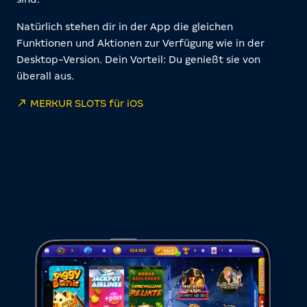
Natürlich stehen dir in der App die gleichen
Funktionen und Aktionen zur Verfügung wie in der
Desktop-Version. Dein Vorteil: Du genießt sie von
überall aus.
MERKUR SLOTS für iOS