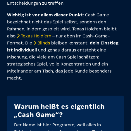
Entscheidungen zu treffen.
Wichtig ist vor allem dieser Punkt
: Cash Game
bezeichnet nicht das Spiel selbst, sondern den
Rahmen, in dem gespielt wird. Texas Hold’em bleibt
also
Texas Hold’em
– nur eben im Cash-Game-
Format. Die
Blinds
bleiben konstant,
dein Einstieg
ist individuell
und genau daraus entsteht eine
Mischung, die viele am Cash Spiel schätzen:
strategisches Spiel, volle Konzentration und ein
Miteinander am Tisch, das jede Runde besonders
macht.
Warum heißt es eigentlich
„Cash Game“?
Der Name ist hier Programm, weil alles in