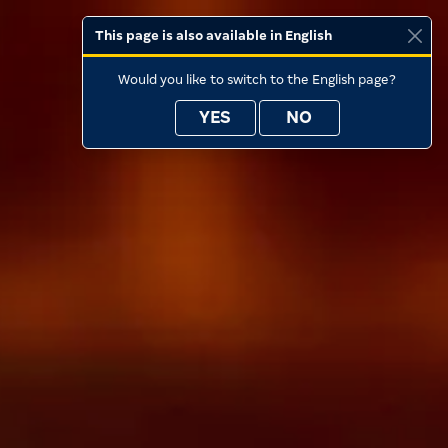
This page is also available in English
Would you like to switch to the English page?
YES
NO