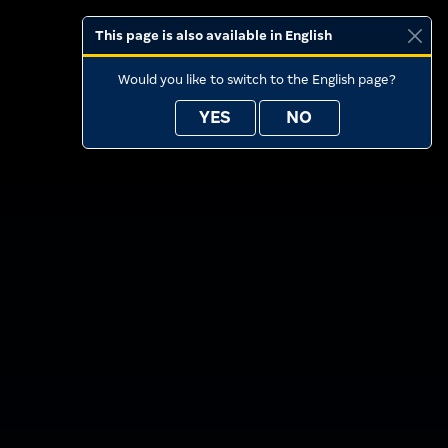
This page is also available in English
Would you like to switch to the English page?
YES
NO