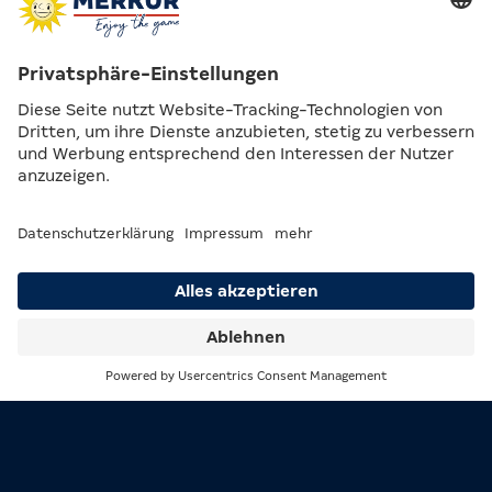
Und wer einmal eine Pause vom Automatenspiel sucht,
kommt ebenfalls auf seine Kosten: Die dritte
Konzession ist dem Billard gewidmet und sorgt für
zusätzliche Abwechslung und gesellige Runden.
Suche
Menü
DEIN WOHLFÜHL-TEAM
Mit sechs festangestellten Kräften, einer
Auszubildenden und zwei engagierten Aushilfen sorgt
das neunköpfige Team täglich mit viel Herzblut dafür,
dass sich alle Gäste rundum wohlfühlen. Und wer eine