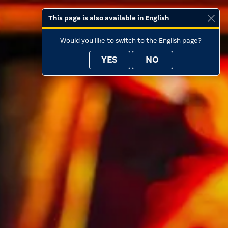
This page is also available in English
Would you like to switch to the English page?
YES
NO