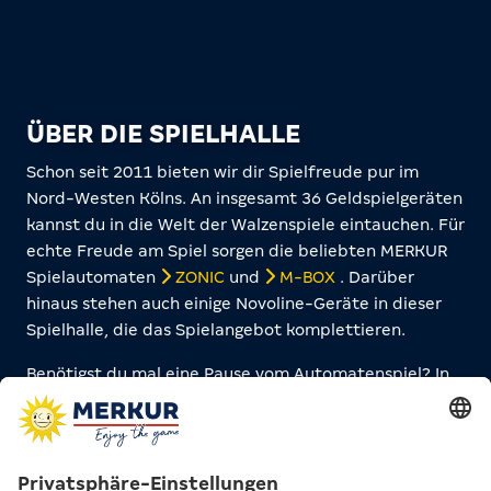
ÜBER DIE SPIELHALLE
Schon seit 2011 bieten wir dir Spielfreude pur im
Nord-Westen Kölns. An insgesamt 36 Geldspielgeräten
kannst du in die Welt der Walzenspiele eintauchen. Für
echte Freude am Spiel sorgen die beliebten MERKUR
Spielautomaten
ZONIC
und
M-BOX
. Darüber
hinaus stehen auch einige Novoline-Geräte in dieser
Spielhalle, die das Spielangebot komplettieren.
Benötigst du mal eine Pause vom Automatenspiel? In
einem separaten Bereich der Spielhalle bieten
Billardtische sowie Dartscheiben die perfekte
Abwechslung. Bring doch beim nächsten Besuch deine
Clique mit und verbringt zusammen Zeit bei einer