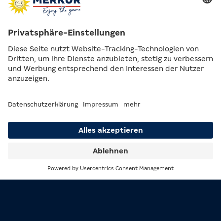
Das Sphinx-Symbol fungiert als
Scatter-
Symbol
und startet die
Freispiele
: Je nach
Anzahl der Scatter erwarten dich 12, 15 oder
sogar 30 Runden voller Spannung. Erscheint auf
der ersten Walze eines der fünf eingekreisten
Hauptsymbole und läuft gleichzeitig der Pharao
auf einer der vier anderen Walzen ein, wandelt
er alle weiteren, sichtbaren Hauptsymbole in
das auf der ersten Walze erschienene um.
Darüber hinaus bietet dir
Pharaoh of Thebes
die Chance auf
Action Games.
Suche
Menü