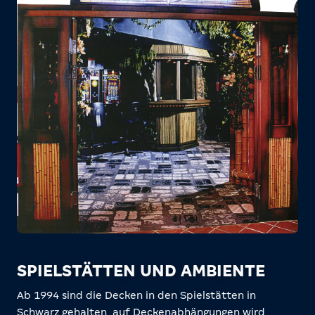
SPIELSTÄTTEN UND AMBIENTE
Ab 1994 sind die Decken in den Spielstätten in
Schwarz gehalten, auf Deckenabhängungen wird