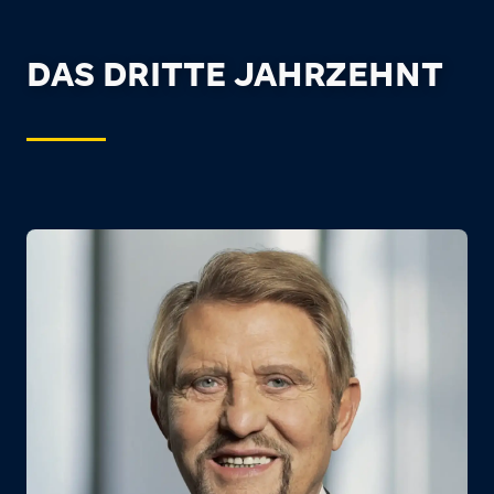
DAS DRITTE JAHRZEHNT