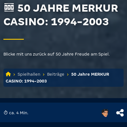
50 JAHRE MERKUR
CASINO: 1994-2003
Blicke mit uns zurück auf 50 Jahre Freude am Spiel.
Spielhallen
Beiträge
50 Jahre MERKUR
CASINO: 1994-2003
ca. 4 Min.