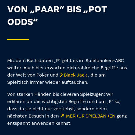
VON „PAAR“ BIS „POT
ODDS“
Mit dem Buchstaben „P“ geht es im Spielbanken-ABC
weiter. Auch hier erwarten dich zahlreiche Begriffe aus
der Welt von Poker und
Black Jack
, die am
Spieltisch immer wieder auftauchen.
Von starken Händen bis cleveren Spielzügen: Wir
erklären dir die wichtigsten Begriffe rund um „P“ so,
dass du sie nicht nur verstehst, sondern beim
nächsten Besuch in den
MERKUR SPIELBANKEN
ganz
entspannt anwenden kannst.