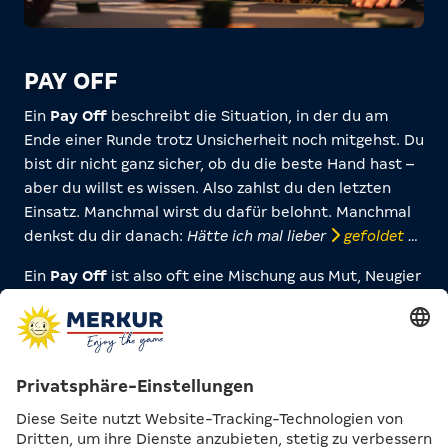
PAY OFF
Ein
Pay Off
beschreibt die Situation, in der du am
Ende einer Runde trotz Unsicherheit noch mitgehst. Du
bist dir nicht ganz sicher, ob du die beste Hand hast –
aber du willst es wissen. Also zahlst du den letzten
Einsatz. Manchmal wirst du dafür belohnt. Manchmal
denkst du dir danach:
Hätte ich mal lieber
gefoldet
…
Ein
Pay Off
ist also oft eine Mischung aus Mut, Neugier
und ein bisschen Risiko.
PEEK-REGEL