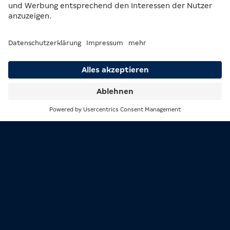
Bei der
Peek-Regel
schaut der Dealer nach, ob er
einen Black Jack hat, bevor die Spieler ihre Züge
machen.
Hat er tatsächlich einen Black Jack, endet die Runde
sofort. Das schützt die Spieler davor, unnötig weitere
Einsätze zu machen.
Das Gegenteil ist die
No-Peek-Regel
, bei der die
Suche
Menü
Spannung bis zum Schluss bleibt.