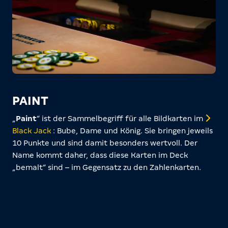
PAINT
„
Paint
“ ist der Sammelbegriff für alle Bildkarten im
Black Jack
: Bube, Dame und König. Sie bringen jeweils
10 Punkte und sind damit besonders wertvoll. Der
Name kommt daher, dass diese Karten im Deck
„bemalt“ sind – im Gegensatz zu den Zahlenkarten.