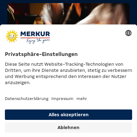
QUATRE PREMIERS
Quatre Premiers
ist ein klassischer Einsatz beim
Roulette und stammt – wie so viele Roulette-Begriffe
– aus dem Französischen. Dabei setzt man gleichzeitig
auf die Zahlen 0, 1, 2 und 3. Mit nur einem Einsatz
deckt man also vier Zahlen ab.
Suche
Menü