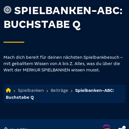
SPIELBANKEN-ABC:
BUCHSTABE Q
Mach dich bereit für deinen nächsten Spielbankbesuch –
mit geballtem Wissen von A bis Z. Alles, was du über die
Welt der MERKUR SPIELBANKEN wissen musst.
Spielbanken
Beiträge
Spielbanken-ABC:
Buchstabe Q