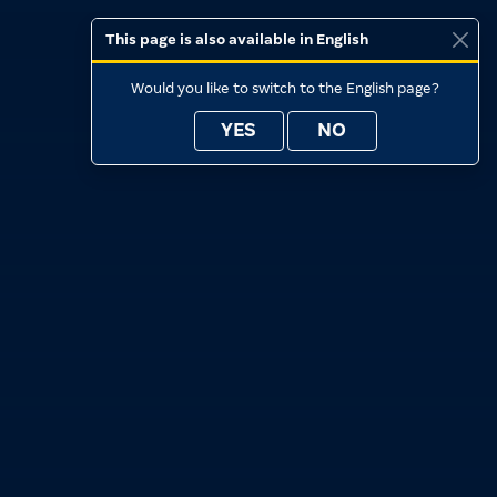
This page is also available in English
Would you like to switch to the English page?
YES
NO