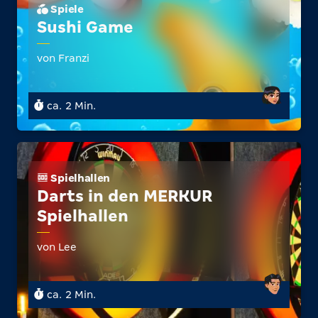
Spiele
Sushi Game
von Franzi
ca. 2 Min.
Spielhallen
Darts in den MERKUR
Spielhallen
von Lee
ca. 2 Min.