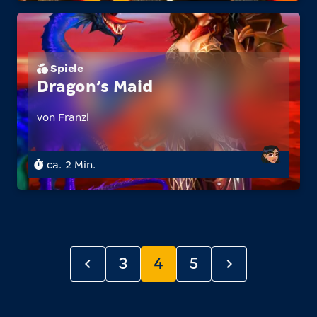
Spiele
Dragon’s Maid
von Franzi
ca. 2 Min.
3
4
5