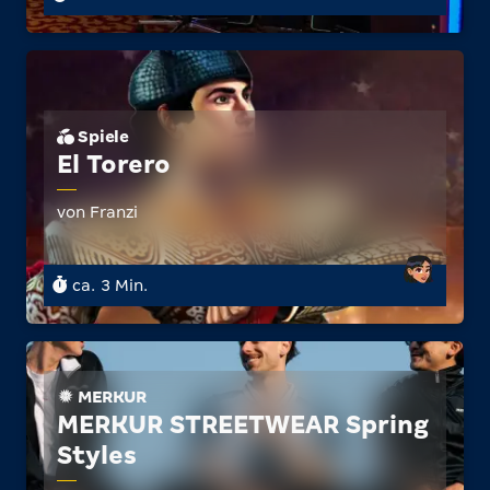
Spiele
El Torero
von Franzi
ca. 3 Min.
MERKUR
MERKUR STREETWEAR Spring
Styles