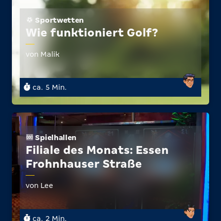
Sportwetten
Wie funktioniert Golf?
von Malik
ca. 5 Min.
Spielhallen
Filiale des Monats: Essen
Frohnhauser Straße
von Lee
ca. 2 Min.