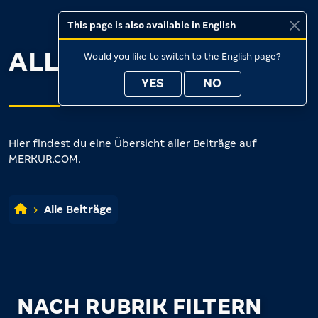
This page is also available in English
ALLE BEITRÄGE
Would you like to switch to the English page?
YES
NO
Hier findest du eine Übersicht aller Beiträge auf
MERKUR.COM.
Alle Beiträge
NACH RUBRIK FILTERN