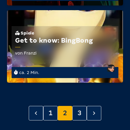
Spiele
Get to know: BingBong
von Franzi
ca. 2 Min.
1
2
3