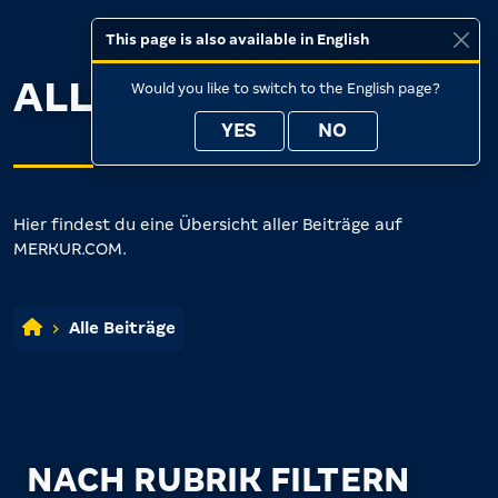
This page is also available in English
ALLE BEITRÄGE
Would you like to switch to the English page?
YES
NO
Hier findest du eine Übersicht aller Beiträge auf
MERKUR.COM.
Alle Beiträge
NACH RUBRIK FILTERN