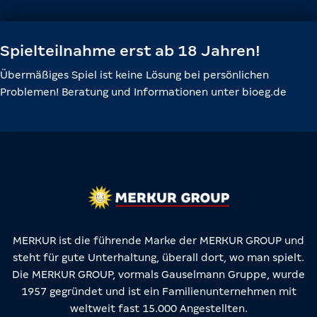
Spielteilnahme erst ab 18 Jahren!
Übermäßiges Spiel ist keine Lösung bei persönlichen
Problemen! Beratung und Informationen unter bioeg.de
MERKUR ist die führende Marke der MERKUR GROUP und
steht für gute Unterhaltung, überall dort, wo man spielt.
Die MERKUR GROUP, vormals Gauselmann Gruppe, wurde
1957 gegründet und ist ein Familienunternehmen mit
weltweit fast 15.000 Angestellten.