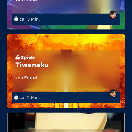
ca. 3 Min.
Spiele
Tiwanaku
von Franzi
ca. 2 Min.