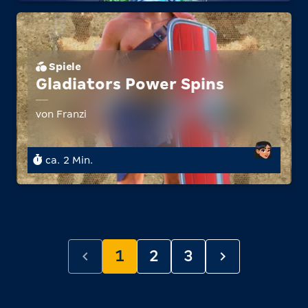
Spiele
Gladiators Power Spins
von Franzi
ca. 2 Min.
1
2
3