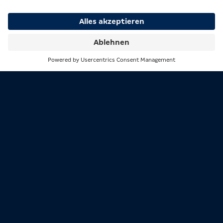
Suche
Menü