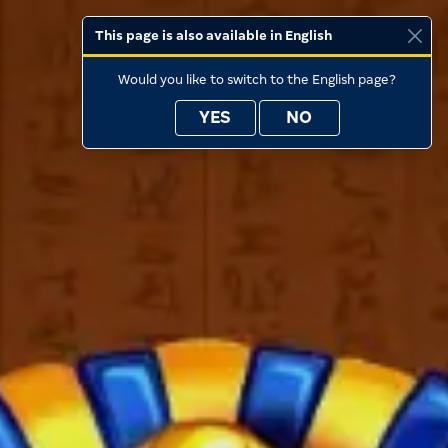
This page is also available in English
Would you like to switch to the English page?
YES
NO