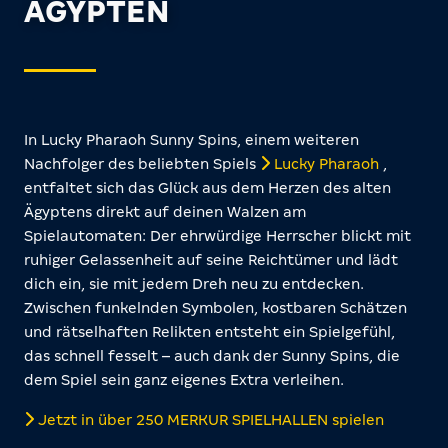
ÄGYPTEN
In Lucky Pharaoh Sunny Spins, einem weiteren
Nachfolger des beliebten Spiels
Lucky Pharaoh
,
entfaltet sich das Glück aus dem Herzen des alten
Ägyptens direkt auf deinen Walzen am
Spielautomaten: Der ehrwürdige Herrscher blickt mit
ruhiger Gelassenheit auf seine Reichtümer und lädt
dich ein, sie mit jedem Dreh neu zu entdecken.
Zwischen funkelnden Symbolen, kostbaren Schätzen
und rätselhaften Relikten entsteht ein Spielgefühl,
das schnell fesselt – auch dank der Sunny Spins, die
dem Spiel sein ganz eigenes Extra verleihen.
Jetzt in über 250 MERKUR SPIELHALLEN spielen