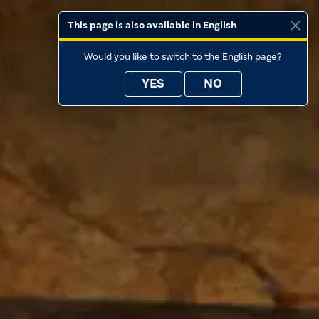
This page is also available in English
Would you like to switch to the English page?
YES
NO