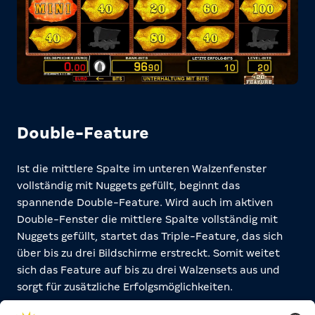
Double-Feature
Ist die mittlere Spalte im unteren Walzenfenster
vollständig mit Nuggets gefüllt, beginnt das
spannende Double-Feature. Wird auch im aktiven
Double-Fenster die mittlere Spalte vollständig mit
Nuggets gefüllt, startet das Triple-Feature, das sich
über bis zu drei Bildschirme erstreckt. Somit weitet
sich das Feature auf bis zu drei Walzensets aus und
sorgt für zusätzliche Erfolgsmöglichkeiten.