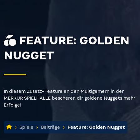
FEATURE: GOLDEN
NUGGET
In diesem Zusatz-Feature an den Multigamern in der
MERKUR SPIELHALLE bescheren dir goldene Nuggets mehr
Erfolge!
Spiele
Beiträge
Feature: Golden Nugget