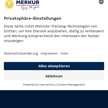
Suche
Menü
Respins