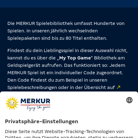
Die MERKUR Spielebibliothek umfasst Hunderte von
Spielen. In unseren jährlich wechselnden
Spielepaketen sind bis zu 80 Titel enthalten.
Findest du dein Lieblingsspiel in dieser Auswahl nicht,
kannst du es über die „
My Top Game
“ Bibliothek am
Geldspielgerät aufrufen. Das funktioniert so: Jedem
MERKUR Spiel ist ein individueller Code zugeordnet.
Den Code findest du zum Beispiel in unseren
Spielebeschreibungen oder in der Übersicht auf
merkur-spielewelt.de
. Tippe am Gerät einfach auf
den My Top Game-Button, gib den Code ein und schon
kann dein Spiel beginnen.
Alternativ kannst du dir über den „All Games“-Button
alle MERKUR Spiele in alphabetischer Reihenfolge
anzeigen lassen.