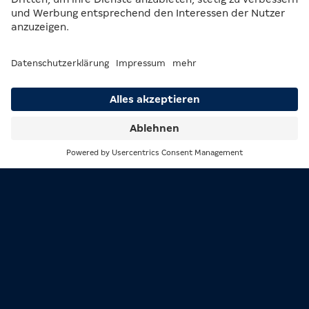
Spielteilnahme erst ab 18 Jahren!
Übermäßiges Spiel ist keine Lösung bei persönlichen
Problemen! Beratung und Informationen unter bioeg.de
Suche
Menü
MERKUR ist die führende Marke der MERKUR GROUP und
steht für gute Unterhaltung, überall dort, wo man spielt.
Die MERKUR GROUP, vormals Gauselmann Gruppe, wurde
1957 gegründet und ist ein Familienunternehmen mit