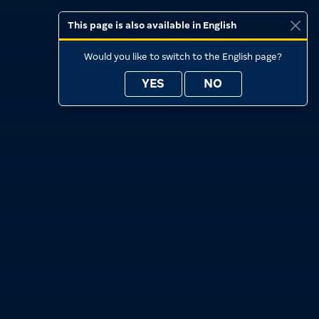
This page is also available in English
Would you like to switch to the English page?
YES
NO