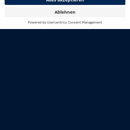
Suche
Menü
GEMEINSCHAFTSKARTEN
Stell dir vor, du sitzt an einem Pokertisch. Du hast zwei
Karten in der Hand – ganz geheim, nur für dich. Aber
dann… werden in der Mitte des Tisches Karten
aufgedeckt. Für alle. Tadaaa – das sind die
Gemeinschaftskarten!