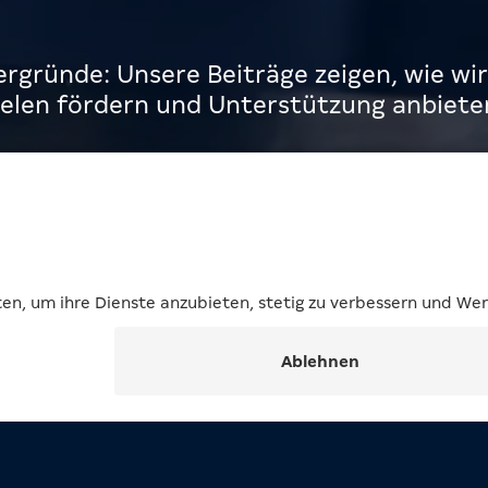
rgründe: Unsere Beiträge zeigen, wie wir
len fördern und Unterstützung anbiete
iträge
S
Verantwortung
Hilfe bei
Verantwort
einer
Expert Pa