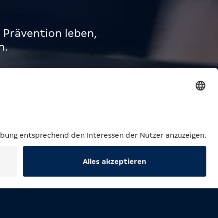
 Prävention leben,
n.
Suche
Menü
ung
Verantwortung
nel
Responsible