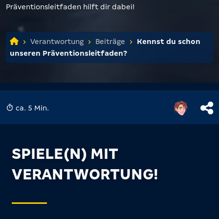
Präventionsleitfaden hilft dir dabei!
Verantwortung
Beiträge
Kennst du schon
unseren Präventionsleit­faden?
ca. 5 Min.
SPIELE(N) MIT
VERANTWORTUNG!