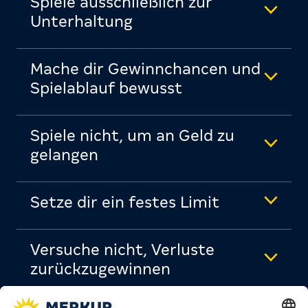
Spiele ausschließlich zur
Unterhaltung
Mache dir Gewinnchancen und
Spielablauf bewusst
Spiele nicht, um an Geld zu
gelangen
Setze dir ein festes Limit
Versuche nicht, Verluste
zurückzugewinnen