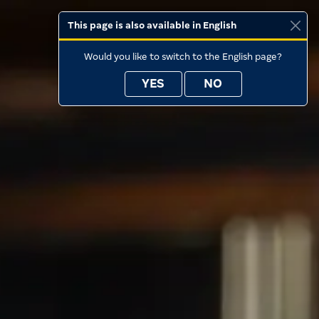
This page is also available in English
Would you like to switch to the English page?
YES
NO