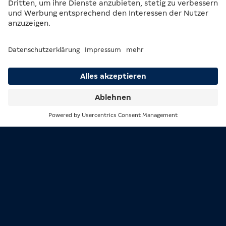
Sunny Spins-Feature
Im Sunny Spins-Feature verbleiben die auslösenden
Diamantsymbole an ihrer Position. In mindestens drei
Suche
Menü
Sunny Spins hast du nun die Chance, weitere
Diamanten zu sammeln. Läuft ein Diamant ein, wird
der Sunny Spins-Counter wieder auf drei gesetzt.
Läuft kein weiterer Diamant ein, wird die Anzahl der
verbliebenen Sunny Spins hingegen um einen
reduziert.
Mit den Diamanten können die Cashpots Mini, Maxi,
Super und Grand auf den Walzen erscheinen. Der