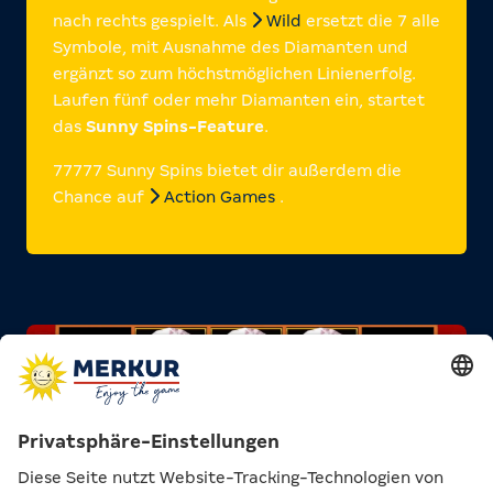
nach rechts gespielt. Als
Wild
ersetzt die 7 alle
Symbole, mit Ausnahme des Diamanten und
ergänzt so zum höchstmöglichen Linienerfolg.
Laufen fünf oder mehr Diamanten ein, startet
das
Sunny Spins-Feature
.
77777 Sunny Spins bietet dir außerdem die
Chance auf
Action Games
.