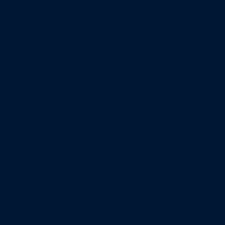
Spiele
Magic Tree
von Franzi
ca. 1 Min.