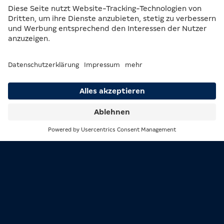
In diesem Bereich rotieren keine Walzen, wie du es von
MERKUR kennst, sondern hier drehen sich Kugeln –
Suche
Menü
Billardkugeln um genau zu sein. Schnapp dir also deine
Freunde, gönn dir eine Auszeit vom Automaten und
schieb eine ruhige Kugel. Zwei Billardtische warten hier
auf dich.
„Moment“, sagst du: in der Überschrift stand doch
etwas von Internet und Drucken? Richtig! Denn in der
Osnabrück, Hannoversche Straße findest du noch
weitere Service-Angebote. Hier kannst du in zwei