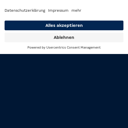
allen Gruppen. Frankreich muss von Beginn an
fokussiert sein, sollte aber mit der individuellen
Qualität rund um Kylian Mbappé, Michael Olise und Co.
jeden Gegner schlagen können.
ENGLAND
Suche
Menü
England hat die Qualifikation ohne ein einziges
Gegentor abgeschlossen: ein Zeichen für die defensive
Stabilität unter Thomas Tuchel. In WM-Gruppe L
wartet mit Kroatien ein unangenehmer Gegner. Seit
1966 wartet England auf den nächsten WM-Titel. Mit
diesem Kader sind die Voraussetzungen so gut wie
lange nicht mehr.
BRASILIEN
Brasilien hat mit Carlo Ancelotti einen der
erfahrensten und besten Trainer der Welt