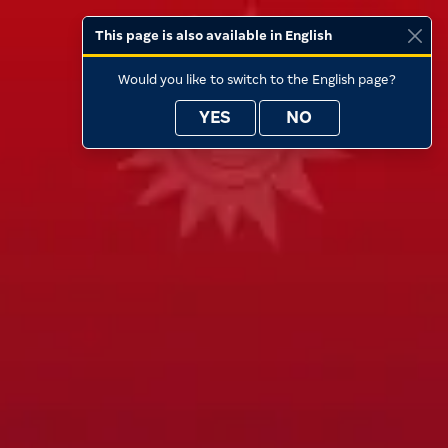
This page is also available in English
Would you like to switch to the English page?
YES
NO