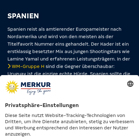
SPANIEN
Spanien reist als amtierender Europameister nach
Nordamerika und wird von den meisten als der
Titelfavorit Nummer eins gehandelt. Der Kader ist ein
erstklassig besetzter Mix aus jungen Shootingstars wie
Lamine Yamal und erfahrenen Leistungsträgern. In der
WM-Gruppe H
sind die Gegner überschaubar:
Uruguay ist die einzige echte Hürde. Spanien sollte die
Vorrunde souverän überstehen und in den K.o.-Spielen
voll da sein.
FRANKREICH
Frankreich verfügt über den teuersten WM-Kader und
stand in den letzten beiden WM-Endspielen. Eine
Bilanz, die für sich spricht. Die WM-Gruppe I mit
Senegal und Norwegen ist allerdings die härteste unter