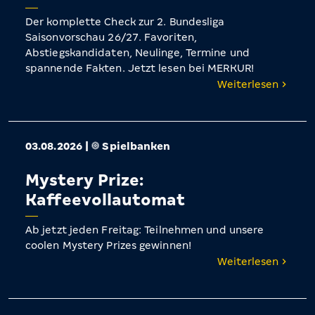
Der komplette Check zur 2. Bundesliga
Saisonvorschau 26/27. Favoriten,
Abstiegskandidaten, Neulinge, Termine und
spannende Fakten. Jetzt lesen bei MERKUR!
Weiterlesen
03.08.2026 |
Spielbanken
Mystery Prize:
Kaffeevollautomat
Ab jetzt jeden Freitag: Teilnehmen und unsere
coolen Mystery Prizes gewinnen!
Weiterlesen