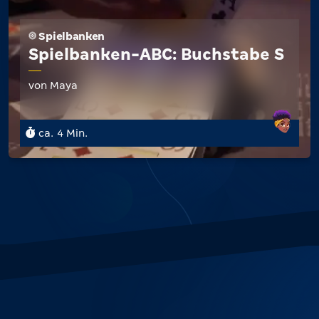
Spielbanken
Spielbanken-ABC: Buchstabe S
von Maya
ca. 4 Min.