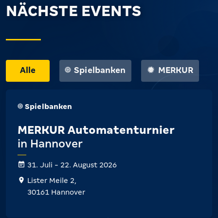
NÄCHSTE EVENTS
Alle
Spielbanken
MERKUR
Spielbanken
MERKUR Automatenturnier
in Hannover
31. Juli - 22. August 2026
Lister Meile 2,
30161 Hannover