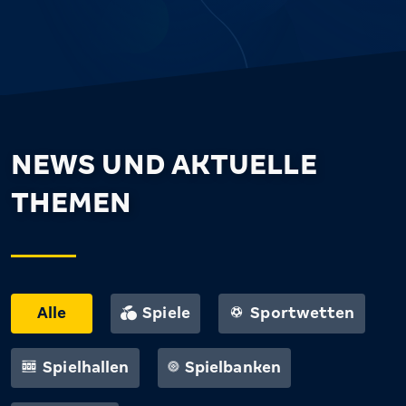
NEWS UND AKTUELLE
THEMEN
Alle
Spiele
Sportwetten
Spielhallen
Spielbanken