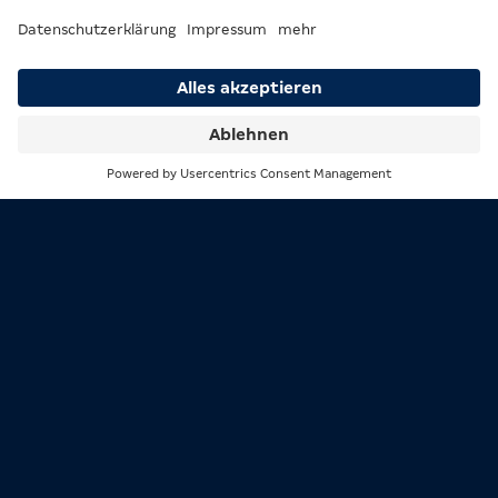
Kulinarisch zeigt sich die MERKUR SPIELHALLE
Mannheim besonders vielfältig: Ob Flammkuchen mit
Schinken oder Käse-Lauch, Pizza, Party-Bifteki,
Laugenknoten mit Butter oder Chicken- und
Kartoffel-Käse-Snacks – hier bleibt niemand hungrig!
Auch Naschkatzen kommen auf ihre Kosten, denn
Suche
Menü
Donuts, Kuchen, Schokoriegel, Nüsse, Haribo, sowie
weitere süße Snacks vervollständigen das Angebot.