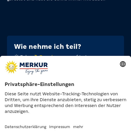
Wie nehme ich teil?
☀️ Folge
@merkur_com
auf Instagram
☀️ Like den Gewinnspiel-Beitrag
☀️ Hier auf MERKUR.COM in der Rubrik
SPIELHALLE
haben wir auf einem Foto in einem
Beitrag
kleine rote Pakete
versteckt. Finde den
Beitrag und das Foto, mache einen Screenshot
davon und schicke ihn uns als DM auf
Instagram
.
Das Gewinnspiel endet am 7. Dezember 2024