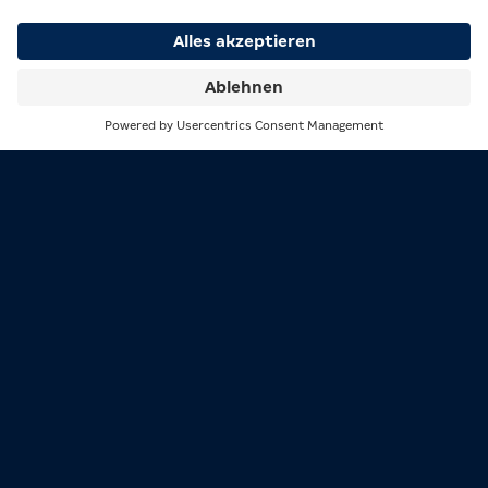
um 23:59 Uhr. Die zwei Gewinner/innen werden
am Montag, den 9. Dezember 2024 per DM auf
Instagram von uns kontaktiert.
Viel Glück!
Suche
Menü