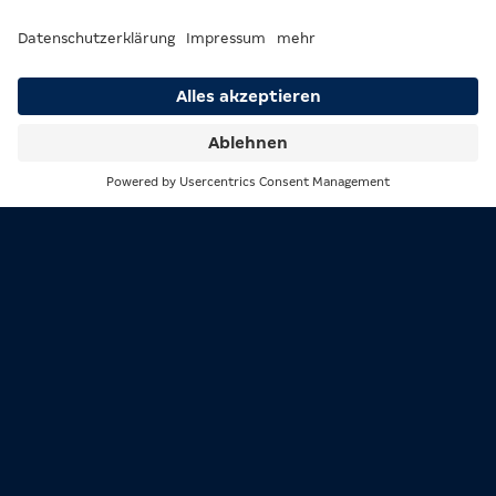
Oliver Baumann
TSG Hoffenheim
Alexander Nübel
VfB Stuttgart
Abwehr
Antonio Rüdider
Real Madrid
Suche
Menü
Janathan Tah
Bayern München
Nico Schlotterbeck
Borussia Dortmund
David Raum
RB Leipzig
Waldemar Anton
Borussia Dortmund
Malick Thiaw
Newcastle United
Nathaniel Brown
Eintracht Frankfurt
Mittelfeld