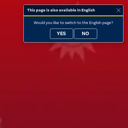
This page is also available in English
Would you like to switch to the English page?
YES
NO