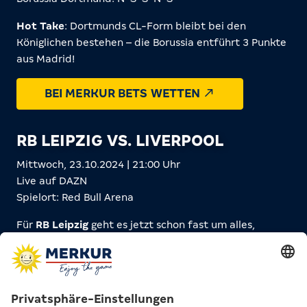
Hot Take
: Dortmunds CL-Form bleibt bei den
Königlichen bestehen – die Borussia entführt 3 Punkte
aus Madrid!
BEI MERKUR BETS WETTEN
RB LEIPZIG VS. LIVERPOOL
Mittwoch, 23.10.2024 | 21:00 Uhr
Live auf DAZN
Spielort: Red Bull Arena
Für
RB Leipzig
geht es jetzt schon fast um alles,
während
Liverpool
ungeschlagen vom 5. Platz grüßt!
Es scheint, als wäre Leipzig in den letzten Champions-
League-Spielen vom Pech verfolgt. Zuerst verlor man
knapp mit 2:1 gegen Atlético Madrid, dann folgte eine