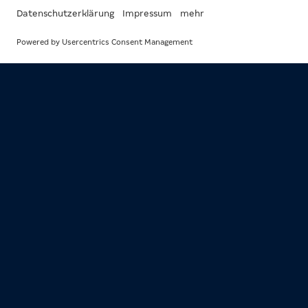
EVENTS AUS
DER RUBRIK
SPIELHALLEN
Spiele
Sportwetten
Spielhallen
Spielbanken
Verantwortung