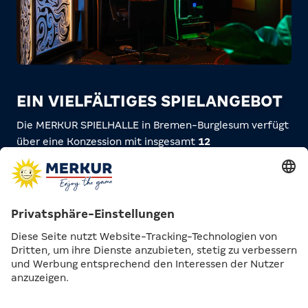
EIN VIELFÄLTIGES SPIELANGEBOT
Die MERKUR SPIELHALLE in Bremen-Burglesum verfügt
über eine Konzession mit insgesamt
12
Geldspielgeräten
. Dabei erwartet dich eine
abwechslungsreiche Geräteauswahl – von
M-BOX
MAX
und
M-BOX GIGA
über
ZONIC Curved
mit den
beliebtesten und neuesten MERKUR Spielen bis hin zu
Novoline-Klassikern wie Novo Fortune, Novo Star und
Novo Mirage.