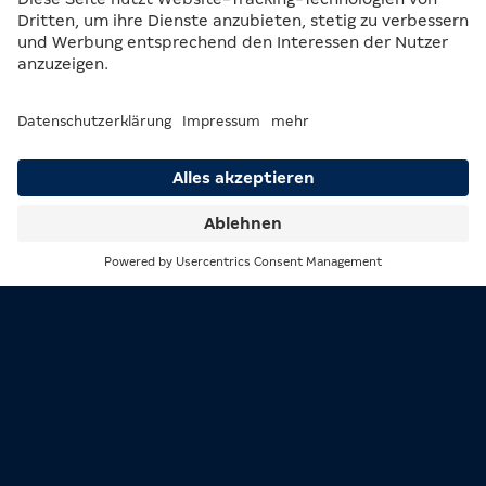
Schon von weitem zieht der Plexiglasaufsatz der
M-
BOX GIGA
mit 3D-Schriftzug, die moderne
Beleuchtung und ihr mächtiges Erscheinungsbild alle
Blicke auf sich. Dahinter steckt hochleistungsstarke
Technik, die zusammen mit Premium-Komfort – dank
ergonomischem Design, hochwertiger Handablage und
durchdachter Tastenanordnung – für ein
unvergleichliches Erlebnis sorgt.
Suche
Menü
In Kombination mit dem
M-BOX GIGA
Stuhl ist ein
unvergleichbares Spielerlebnis garantiert.
SO SIEHT DER M-BOX GIGA STUHL
AUS: