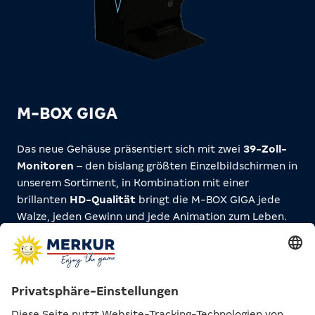
M-BOX GIGA
Das neue Gehäuse präsentiert sich mit zwei
39-Zoll-
Monitoren
– den bislang größten Einzelbildschirmen in
unserem Sortiment, in Kombination mit einer
brillanten
HD-Qualität
bringt die M-BOX GIGA jede
Walze, jeden Gewinn und jede Animation zum Leben.
So wird jedes deiner Spiele zu einem wahrhaft
unvergesslichen Moment gigantischer Spielfreude.
Freu dich zudem auf
fünf neue Spiele
, darunter das
spektakuläre
Fruitinator of Horus
– Spannung und
Action garantiert!