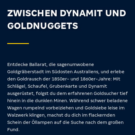
ZWISCHEN DYNAMIT UND
GOLDNUGGETS
Entdecke Ballarat, die sagenumwobene
Goldgräberstadt im Südosten Australiens, und erlebe
den Goldrausch der 1850er- und 1860er-Jahre: Mit
Schlägel, Schaufel, Grubenkarte und Dynamit
ausgerüstet, folgst du dem erfahrenen Goldsucher tief
hinein in die dunklen Minen. Während schwer beladene
Wagen rumpelnd vorbeiziehen und Goldsiebe leise im
Walzwerk klingen, machst du dich im flackernden
Schein der Öllampen auf die Suche nach dem großen
Fund.