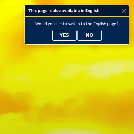
This page is also available in English
Would you like to switch to the English page?
YES
NO