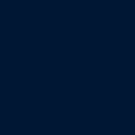
Spiele
Magic Tree
von Franzi
ca. 1 Min.