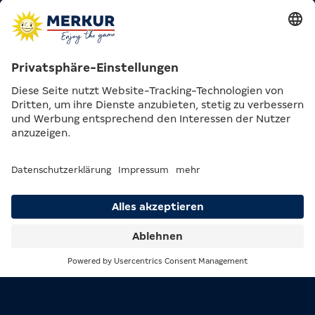
Laufen während der Serie fünf oder mehr
Scatter ein, erhältst du fünf weitere Freispiele
und dein Bonuspreis wird entsprechend erhöht.
Suche
Menü
1/3
Der Spielplan zeigt dir, welche Werte die verschiedenen
2/3
Spielesymbole abhängig von deinem gewählten Level haben.
Gold