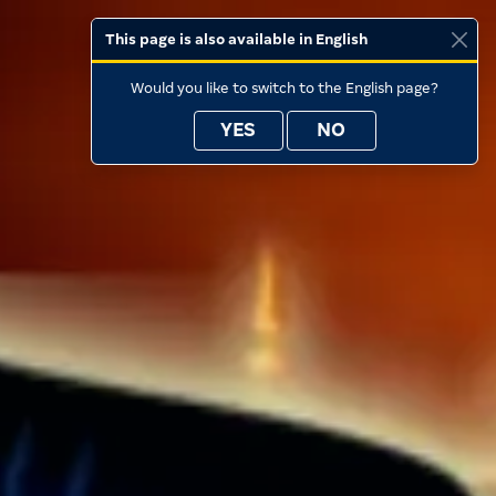
This page is also available in English
Would you like to switch to the English page?
YES
NO