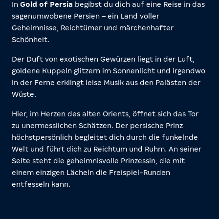
In
Gold of Persia
begibst du dich auf eine Reise in das
sagenumwobene Persien – ein Land voller
Geheimnisse, Reichtümer und märchenhafter
Schönheit.
Der Duft von exotischen Gewürzen liegt in der Luft,
goldene Kuppeln glitzern im Sonnenlicht und irgendwo
in der Ferne erklingt leise Musik aus den Palästen der
Wüste.
Hier, im Herzen des alten Orients, öffnet sich das Tor
zu unermesslichen Schätzen. Der persische Prinz
höchstpersönlich begleitet dich durch die funkelnde
Welt und führt dich zu Reichtum und Ruhm. An seiner
Seite steht die geheimnisvolle Prinzessin, die mit
einem einzigen Lächeln die Freispiel-Runden
entfesseln kann.