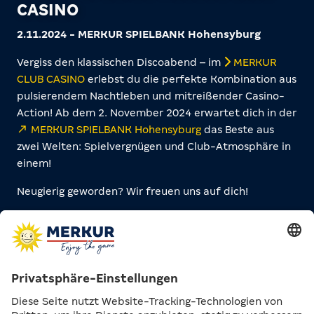
CASINO
2.11.2024 - MERKUR SPIELBANK Hohensyburg
Vergiss den klassischen Discoabend – im
MERKUR
CLUB CASINO
erlebst du die perfekte Kombination aus
pulsierendem Nachtleben und mitreißender Casino-
Action! Ab dem 2. November 2024 erwartet dich in der
MERKUR SPIELBANK Hohensyburg
das Beste aus
zwei Welten: Spielvergnügen und Club-Atmosphäre in
einem!
Neugierig geworden? Wir freuen uns auf dich!