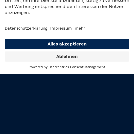
Suche
Menü
1/5
2/5
BINGO MIT CASSY