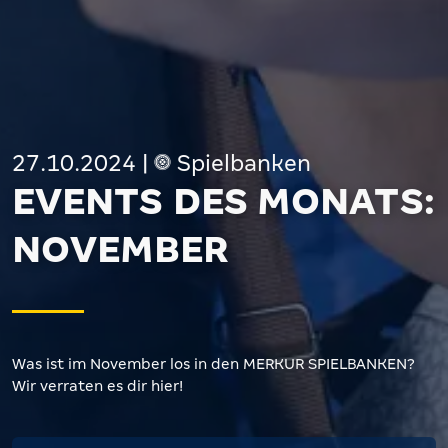
27.10.2024
|
Spielbanken
EVENTS DES MONATS:
NOVEMBER
Was ist im November los in den MERKUR SPIELBANKEN?
Wir verraten es dir hier!