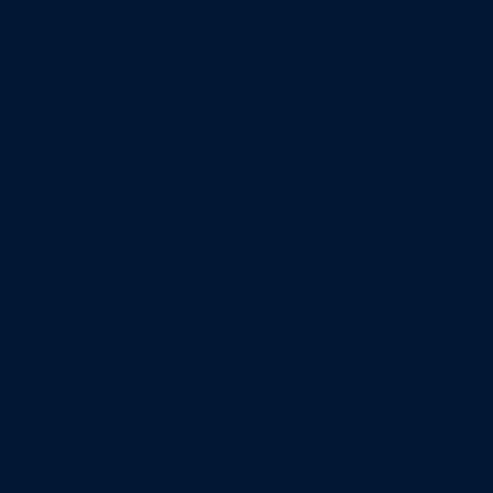
WEITERE INFO
SACHSEN-ANHALT