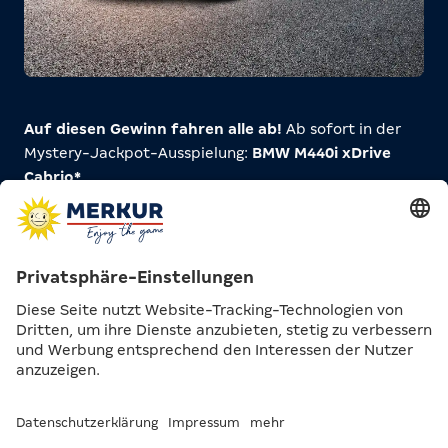
Auf diesen Gewinn fahren alle ab!
Ab sofort in der
Mystery-Jackpot-Ausspielung:
BMW M440i xDrive
Cabrio
*
.
Erlebe puren Fahrspaß – denn jetzt hast du die
Chance, einen atemberaubenden
BMW M440i xDrive
Cabrio
im Mystery Jackpot des MERKUR CASINO
Duisburg zu gewinnen! Dieser elegante Sportwagen
vereint ikonisches Design mit moderner Performance
und unverwechselbarem Stil.
* Das Fahrzeug kann in Farbe und Ausstattung von
der Darstellung abweichen!