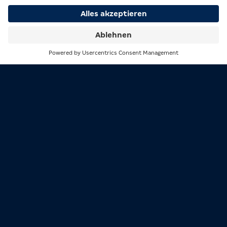
Suche
Menü
Was ist der Auto Mystery
Jackpot?
Der Auto Mystery Jackpot ist ein Jackpot, den
du an fast allen** Automaten des
MERKUR
CASINO Duisburg
gewinnen kannst. Zu jedem
Zeitpunkt kann bei jedem Einsatz der Jackpot
gewonnen werden. Heißt also, auch mit einem
Spieleinsatz von 1 Cent können große Gewinne
abgestaubt werden.
**CASINO Duisburg: Ausgenommen ist Multi-
Roulette