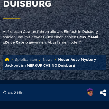
DUISBURG
Auf diesen Gewinn fahren alle ab: Einfach in Duisburg
spielen und mit etwas Glück einen coolen
BMW M440i
xDrive Cabrio
gewinnen. Abgefahren, oder?
Spielbanken
News
Neuer Auto Mystery
Jackpot im MERKUR CASINO Duisburg
ca. 2 Min.