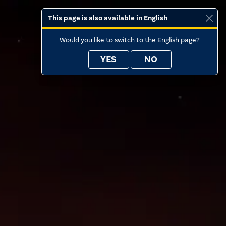
This page is also available in English
Would you like to switch to the English page?
YES
NO