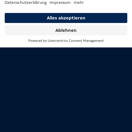
Die Gäste konnten spezielle
Dollarscheine
in der Aktionswoche sammeln
und damit
Black Jack oder Roulette spielen, um sie
mit ein wenig Glück zu vermehren
Am
Glücksrad
konnten
Mini-Spiele
erdreht
Suche
Menü
werden, bei denen zusätzliche
Dollarscheine gewonnen werden konnten
Am Finaltag wurden die Dollarscheine in
Lose getauscht, um an der
exklusiven
Verlosung
für viele tolle Bargeld-Preise im
Gesamtwert von
5.000 Euro
teilzunehmen
Lustige Fotobox
für bleibende
Erinnerungen mit Casinoflair
Leckere Gastro-Specials
(ja, es gab auch
gratis Bratwurst und ihr habt es geliebt!)
Viele
Vorteile für M-Card-Inhaber
, wie
jeden Tag ein Gratis-Dollar für die
Verlosungen und weitere