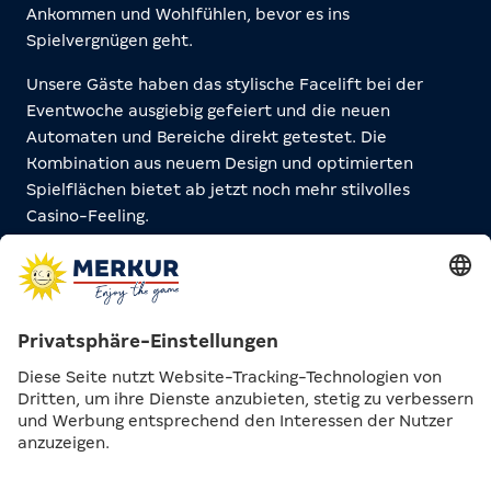
Ankommen und Wohlfühlen, bevor es ins
Spielvergnügen geht.
Unsere Gäste haben das stylische Facelift bei der
Eventwoche ausgiebig gefeiert und die neuen
Automaten und Bereiche direkt getestet. Die
Kombination aus neuem Design und optimierten
Spielflächen bietet ab jetzt noch mehr stilvolles
Casino-Feeling.
Mache dir gern selbst ein Bild und komm vorbei!
Jeden Tag volle Action
Jeder Tag der Eventwoche "
Glück in neuem
Look
" hatte etwas Besonderes: