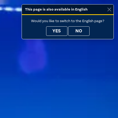
This page is also available in English
Would you like to switch to the English page?
YES
NO