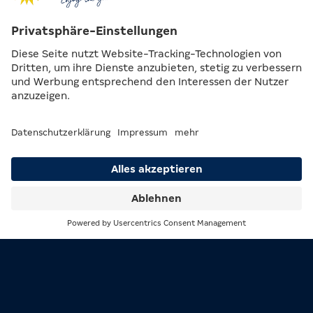
So läuft’s ab:
19 Uhr
– Warm-up mit „Cash Cookies“
21 Uhr
– Showstart: Die
Big Casino Gameshow
beginnt!
Lose sammeln: Ab 28. August erhältst du bei jedem
Casino-Besuch an der Rezeption deine Lose. Am
Event-Tag wandern die Gewinnerlose in die
Lostrommel – und vielleicht wirst genau DU auf die
Bühne geholt!
Suche
Menü