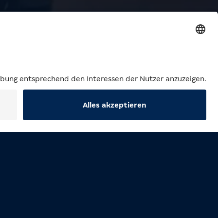
Suche
Menü
Spielbanken
Spielgeld
Challenge
in Magdeburg
er
17. August - 29.
August 2026
0.