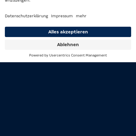
1/5
Wie du bei uns Preise abräumst? Bingo!
2/5
Suche
Menü
Die Sonne geht am Airport Weeze zwar bald unter,
aber die Stimmung bleibt ganz oben, denn in unserem
MERKUR CLUB CASINO scheint sie noch weiter: bis 2
Uhr morgens sind wir für dich da.
Du willst up-to-date bleiben?
Verpasse nichts vom 1 LIVE San Hejmo Festival
2025 und folge MERKUR einfach auf