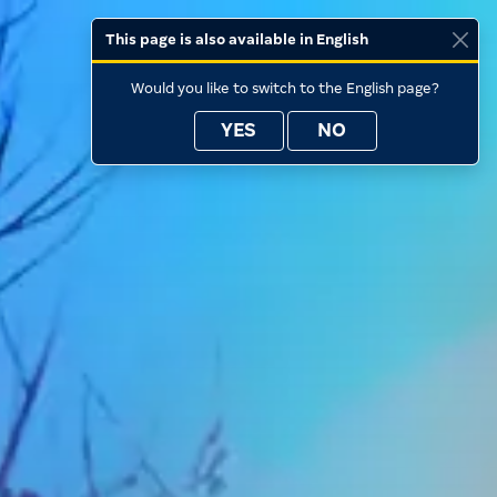
This page is also available in English
Would you like to switch to the English page?
YES
NO