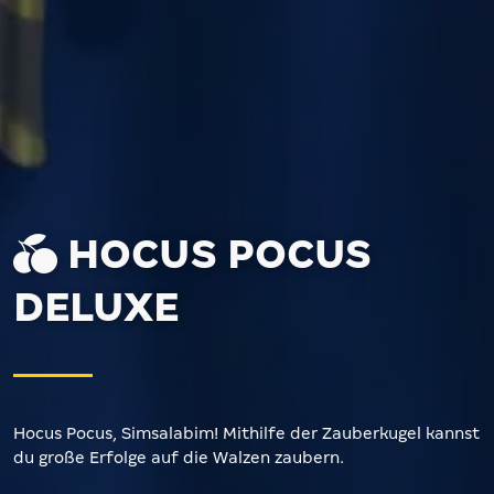
HOCUS POCUS
DELUXE
Hocus Pocus, Simsalabim! Mithilfe der Zauberkugel kannst
du große Erfolge auf die Walzen zaubern.