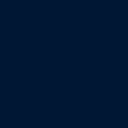
Der Zauberer