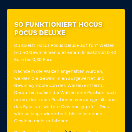
SO FUNKTIONIERT HOCUS
POCUS DELUXE
Du spielst Hocus Pocus Deluxe auf fünf Walzen
mit 40 Gewinnlinien und einem Einsatz von 0,40
Euro bis 0,80 Euro.
Nachdem die Walzen angehalten wurden,
werden die Gewinnlinien ausgewertet und
Gewinnsymbole von den Walzen entfernt.
Daraufhin rücken die Walzen eine Position nach
unten, die freien Positionen werden gefüllt und
das Spiel auf weitere Gewinne geprüft. Dies
wird so lange wiederholt, bis keine neuen
Gewinne mehr entstehen.