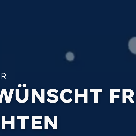
R
WÜNSCHT F
CHTEN