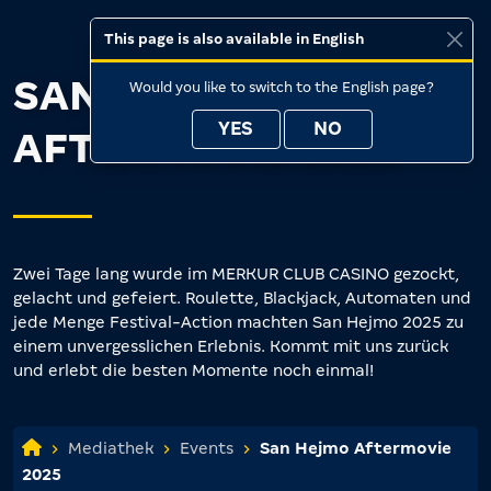
This page is also available in English
SAN HEJMO
Would you like to switch to the English page?
YES
NO
AFTERMOVIE 2025
Zwei Tage lang wurde im MERKUR CLUB CASINO gezockt,
gelacht und gefeiert. Roulette, Blackjack, Automaten und
jede Menge Festival-Action machten San Hejmo 2025 zu
einem unvergesslichen Erlebnis. Kommt mit uns zurück
und erlebt die besten Momente noch einmal!
Mediathek
Events
San Hejmo Aftermovie
2025