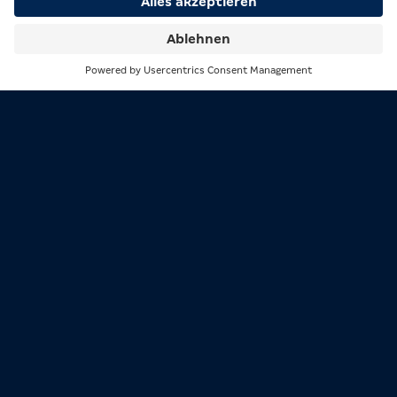
JETZT BEI MERKUR BETS
WETTEN
Suche
Menü
Polen vs. Niederlande
Polen festigte mit dem 2:0 in Litauen seine gute
Ausgangslage und bleibt klar im Rennen um die
Play-offs. Vor allem Lewandowski präsentierte
sich in Torlaune. Gegen die Niederlande wartet
nun aber die bislang größte Herausforderung.
Die Elftal befindet sich in Topform – zwei 4:0-
Erfolge in Folge, dazu vier verschiedene
Torschützen gegen Finnland. Koemans
Mannschaft spielt dynamisch, zielstrebig und
strahlt enorme Torgefahr aus. Polen wird über