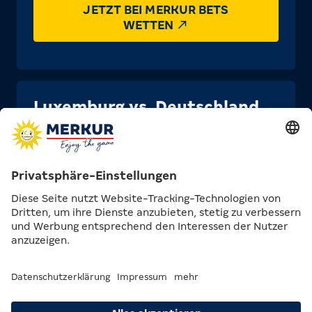
JETZT BEI MERKUR BETS
WETTEN
Luxemburg vs. Deutschland
Luxemburg zeigte beim 0:2 gegen die Slowakei
zwar Einsatz, ist aber nach null Punkten aus fünf
Spielen endgültig aus dem WM-Rennen
ausgeschieden. Deutschland reist dagegen mit
Rückenwind an. Das 1:0 in Nordirland war zwar
kein Fußballfest, aber ein reifer, hart
erarbeiteter Sieg. Nagelsmanns Team steht mit
zwölf Punkten voll auf WM-Kurs. Gegen
Luxemburg ist der nächste Dreier fest
eingeplant.
Tipp:
2