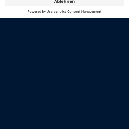
BEI MERKUR BETS WETTEN
Suche
Menü