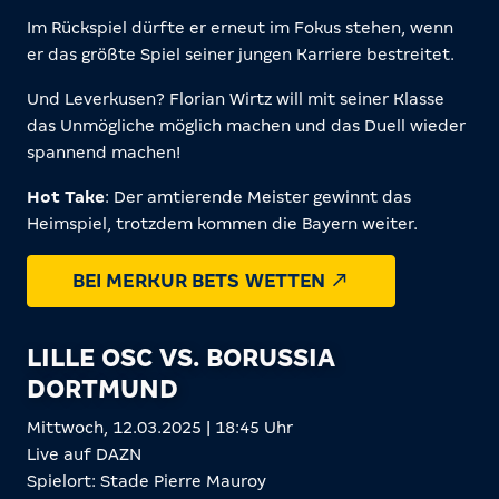
Im Rückspiel dürfte er erneut im Fokus stehen, wenn
er das größte Spiel seiner jungen Karriere bestreitet.
Und Leverkusen? Florian Wirtz will mit seiner Klasse
das Unmögliche möglich machen und das Duell wieder
spannend machen!
Hot Take
: Der amtierende Meister gewinnt das
Heimspiel, trotzdem kommen die Bayern weiter.
BEI MERKUR BETS WETTEN
LILLE OSC VS. BORUSSIA
DORTMUND
Mittwoch, 12.03.2025 | 18:45 Uhr
Live auf DAZN
Spielort: Stade Pierre Mauroy