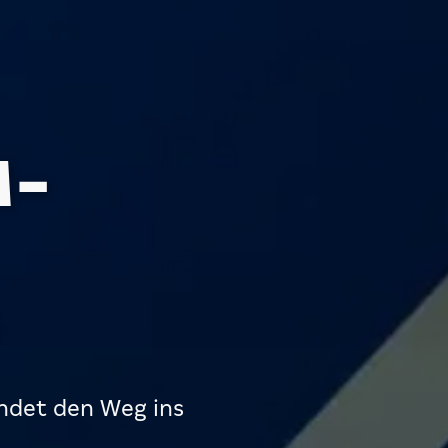
M-
indet den Weg ins