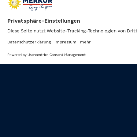
ca. 1 Min.
DEINE ULTIM
Jetzt hast du es selbst in der Hand: Der b
dir, bei deinen Wetten besonders kreativ zu