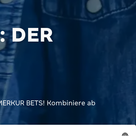
: DER
 MERKUR BETS! Kombiniere ab