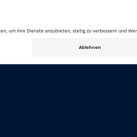
G
ATIVE WETTE
randneue
Betbuilder
von
MERKUR BETS
ermöglicht es
 werden.